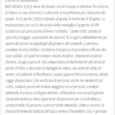
trasferito all'Adamello.
Nell'ottobre 1919 viene destinato con le truppe in Albania. Poi ritorna
in Italia e a sua richiesta, è collocato in aspettativa per riduzione dei
quadri. Il 10 aprile 1929 è elevato al grado di Generale di Brigata. La
motivazione con cui fu decorato della medaglia d'argento al V.M.
scolpisce con precisione di linee il soldato: "
Uomo retto, dotato di
spiccato coraggio, sprezzante dei pericoli, fu in ogni combattimento più
avanti del posto assegnatogli dal grado e dal comando. Luminoso
esempio di virtù militari, incitatore energico e trascinatore efficace dei
suoi soldati, coi quali ha sempre voluto dividere, rimanendo al posto
d'onore, disagi e pericoli. Già comportatosi brillantemente alla testa di
ponte di Vidor e decorato di medaglia al valore, nei reiterati attacchi
nemici sul saliente di Monfenera, seppe opporre fiera resistenza, dando
sagge disposizioni, che verificava di persona, anche nei momenti più
critici, sempre presente là dove maggiore era il pericolo, esempio
ammirato di eroico contegno militare. All'Asolone riusciva ad arginare
l'avanzata nemica e dava opportune disposizioni per il contrattacco,
conducendolo di persona, e percorrendo impavido, calmo e sereno, la
trincea fortemente battuta dal fuoco nemico"(novembre 1917-gennaio