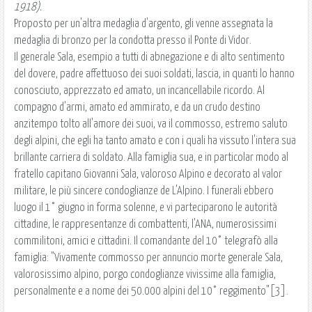
1918).
Proposto per un'altra medaglia d'argento, gli venne assegnata la
medaglia di bronzo per la condotta presso il Ponte di Vidor.
Il generale Sala, esempio a tutti di abnegazione e di alto sentimento
del dovere, padre affettuoso dei suoi soldati, lascia, in quanti lo hanno
conosciuto, apprezzato ed amato, un incancellabile ricordo. Al
compagno d'armi, amato ed ammirato, e da un crudo destino
anzitempo tolto all'amore dei suoi, va il commosso, estremo saluto
degli alpini, che egli ha tanto amato e con i quali ha vissuto l'intera sua
brillante carriera di soldato. Alla famiglia sua, e in particolar modo al
fratello capitano Giovanni Sala, valoroso Alpino e decorato al valor
militare, le più sincere condoglianze de L'Alpino. I funerali ebbero
luogo il 1° giugno in forma solenne, e vi parteciparono le autorità
cittadine, le rappresentanze di combattenti, l'ANA, numerosissimi
commilitoni, amici e cittadini. Il comandante del 10° telegrafò alla
famiglia: "Vivamente commosso per annuncio morte generale Sala,
valorosissimo alpino, porgo condoglianze vivissime alla famiglia,
personalmente e a nome dei 50.000 alpini del 10° reggimento"[3].