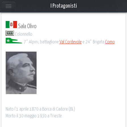
I Protagonisti
Sala Olivo
Colonnello
7° Alpini, battaglione
Val Cordevole
e 24° Brigata
Como
Nato l'1 aprile 1870 a Borca di Cadore (BL)
Morto il 30 maggio 1930 a Trieste