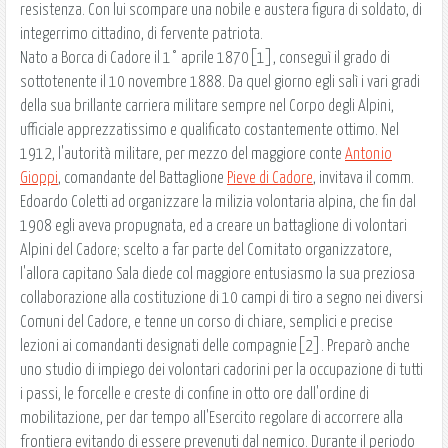
resistenza. Con lui scompare una nobile e austera figura di soldato, di
integerrimo cittadino, di fervente patriota.
Nato a Borca di Cadore il 1° aprile 1870[1], conseguì il grado di
sottotenente il 10 novembre 1888. Da quel giorno egli salì i vari gradi
della sua brillante carriera militare sempre nel Corpo degli Alpini,
ufficiale apprezzatissimo e qualificato costantemente ottimo. Nel
1912, l'autorità militare, per mezzo del maggiore conte
Antonio
Gioppi
, comandante del Battaglione
Pieve di Cadore
, invitava il comm.
Edoardo Coletti ad organizzare la milizia volontaria alpina, che fin dal
1908 egli aveva propugnata, ed a creare un battaglione di volontari
Alpini del Cadore; scelto a far parte del Comitato organizzatore,
l'allora capitano Sala diede col maggiore entusiasmo la sua preziosa
collaborazione alla costituzione di 10 campi di tiro a segno nei diversi
Comuni del Cadore, e tenne un corso di chiare, semplici e precise
lezioni ai comandanti designati delle compagnie[2]. Preparò anche
uno studio di impiego dei volontari cadorini per la occupazione di tutti
i passi, le forcelle e creste di confine in otto ore dall'ordine di
mobilitazione, per dar tempo all'Esercito regolare di accorrere alla
frontiera evitando di essere prevenuti dal nemico. Durante il periodo