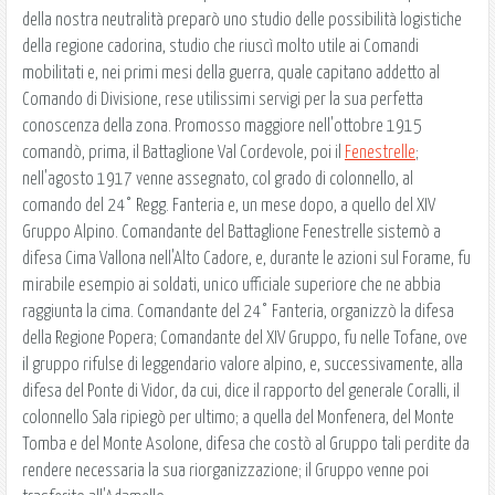
della nostra neutralità preparò uno studio delle possibilità logistiche
della regione cadorina, studio che riuscì molto utile ai Comandi
mobilitati e, nei primi mesi della guerra, quale capitano addetto al
Comando di Divisione, rese utilissimi servigi per la sua perfetta
conoscenza della zona. Promosso maggiore nell'ottobre 1915
comandò, prima, il Battaglione Val Cordevole, poi il
Fenestrelle
;
nell'agosto 1917 venne assegnato, col grado di colonnello, al
comando del 24° Regg. Fanteria e, un mese dopo, a quello del XIV
Gruppo Alpino. Comandante del Battaglione Fenestrelle sistemò a
difesa Cima Vallona nell'Alto Cadore, e, durante le azioni sul Forame, fu
mirabile esempio ai soldati, unico ufficiale superiore che ne abbia
raggiunta la cima. Comandante del 24° Fanteria, organizzò la difesa
della Regione Popera; Comandante del XIV Gruppo, fu nelle Tofane, ove
il gruppo rifulse di leggendario valore alpino, e, successivamente, alla
difesa del Ponte di Vidor, da cui, dice il rapporto del generale Coralli, il
colonnello Sala ripiegò per ultimo; a quella del Monfenera, del Monte
Tomba e del Monte Asolone, difesa che costò al Gruppo tali perdite da
rendere necessaria la sua riorganizzazione; il Gruppo venne poi